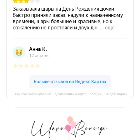
Гелиевые шары фабрика Вдохновения на карте Вологды — Яндекс Карты