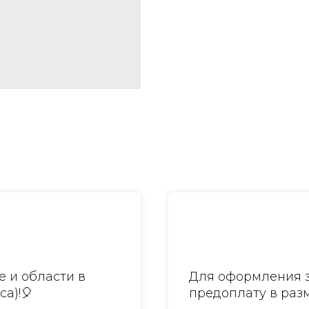
 и области в
Для оформления з
са)!🎈
предоплату в разм