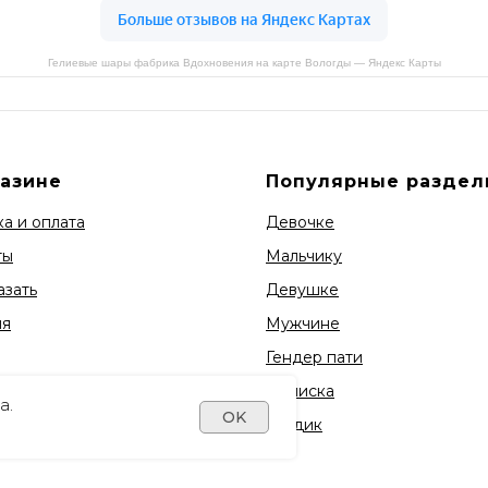
Гелиевые шары фабрика Вдохновения на карте Вологды — Яндекс Карты
газине
Популярные раздел
а и оплата
Девочке
ты
Мальчику
азать
Девушке
ия
Мужчине
Гендер пати
Выписка
а.
OK
1 годик