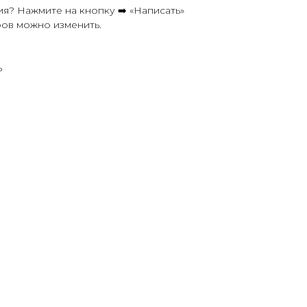
я? Нажмите на кнопку ➡️ «Написать»
ров можно изменить.
ь