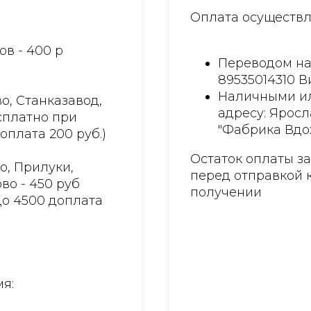
Оплата осуществл
ов - 400 р
Переводом на
89535014310 
Наличными ил
о, Станказавод,
адресу: Яросл
есплатно при
"Фабрика Вдо
доплата 200 руб.)
Остаток оплаты з
о, Прилуки,
перед отправкой 
во - 450 руб
получении
до 4500 доплата
я: