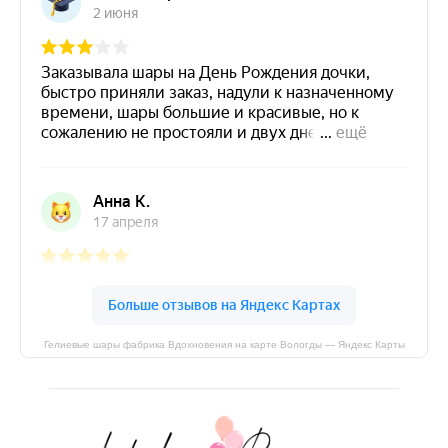
Гелиевые шары фабрика Вдохновения на карте Вологды — Яндекс Карты