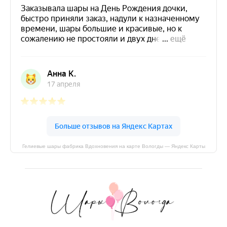
Гелиевые шары фабрика Вдохновения на карте Вологды — Яндекс Карты