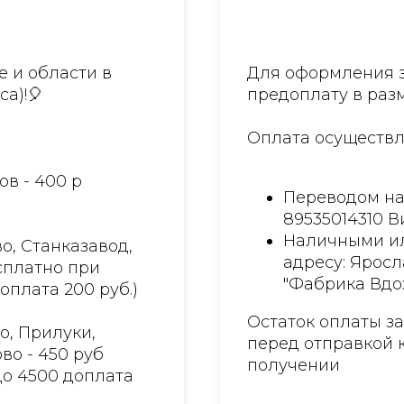
 и области в
Для оформления з
са)!🎈
предоплату в разм
Оплата осуществл
ов - 400 р
Переводом на
89535014310 
Наличными ил
о, Станказавод,
адресу: Яросл
есплатно при
"Фабрика Вдо
доплата 200 руб.)
Остаток оплаты з
о, Прилуки,
перед отправкой 
во - 450 руб
получении
до 4500 доплата