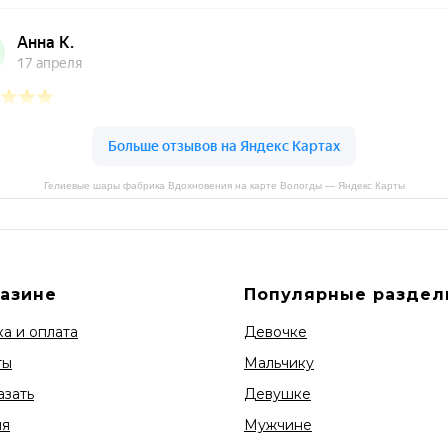
Гелиевые шары фабрика Вдохновения на карте Вологды — Яндекс Карты
газине
Популярные раздел
а и оплата
Девочке
ты
Мальчику
азать
Девушке
ия
Мужчине