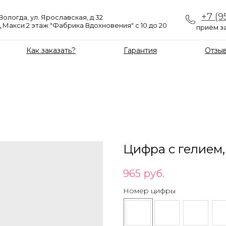
+7 (9
 Вологда, ул. Ярославская, д 32
 Макси 2 этаж "Фабрика Вдохновения" с 10 до 20
приём за
Как заказать?
Гарантия
Отзы
Цифра с гелием,
965
руб.
Номер цифры