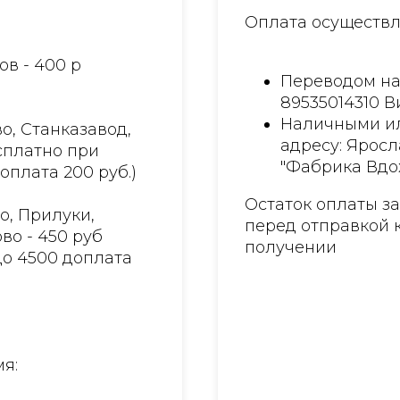
Оплата осуществл
ов - 400 р
Переводом на
89535014310 
Наличными ил
о, Станказавод,
адресу: Яросл
есплатно при
"Фабрика Вдо
доплата 200 руб.)
Остаток оплаты з
о, Прилуки,
перед отправкой 
во - 450 руб
получении
до 4500 доплата
я: