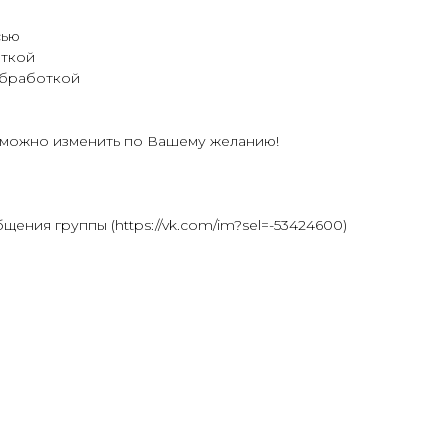
сью
откой
обработкой
 можно изменить по Вашему желанию!
щения группы (https://vk.com/im?sel=-53424600)