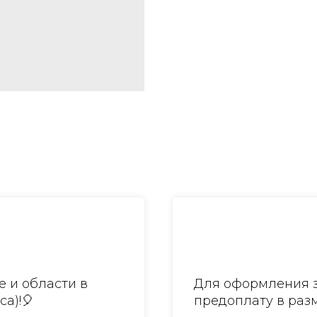
 и области в
Для оформления з
са)!🎈
предоплату в разм