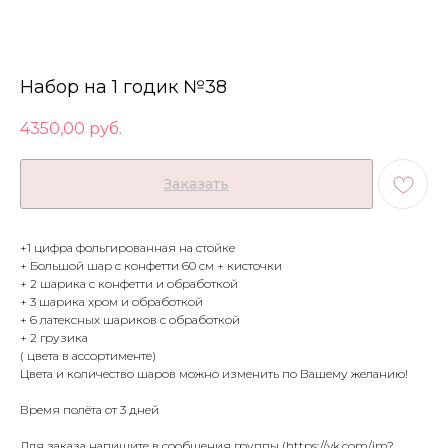
Набор на 1 годик №38
4350,00
руб.
Заказать
+1 цифра фольгированная на стойке
+ Большой шар с конфетти 60 см + кисточки
+ 2 шарика с конфетти и обработкой
+ 3 шарика хром и обработкой
+ 6 латексных шариков с обработкой
+ 2 грузика
( цвета в ассортименте)
Цвета и количество шаров можно изменить по Вашему желанию!
Время полёта от 3 дней
Для заказа напишите в сообщения группы (https://vk.com/im?