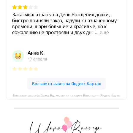
Гелиевые шары фабрика Вдохновения на карте Вологды — Яндекс Карты