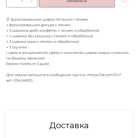
🎈 фольгированная цифра Испания с гелием
+ фольгированная фигура с гелием
+ 3 шариков дабл конфетти, с гелием и обработкой
+ 4 шарика без рисунка с гелием и обработкой
+ 3 шарика хром с гелием и обработкой
+ 3 грузика
( цвета в ассортименте) Цвета и количество шаров можно изменить
по Вашему желанию!
Время полёта от 3 дней
Для заказа напишите в сообщения группы (https://vk.com/im?
sel=-53424600)
Доставка