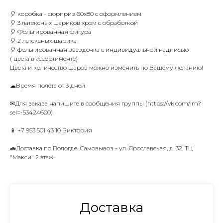
🎈 коробка - сюрприз 60х80 с оформлением
🎈 3 латексных шариков хром с обработкой
🎈 Фольгированная фигура
🎈 2 латексных шарика
🎈 фольгированная звездочка с индивидуальной надписью
( цвета в ассортименте)
Цвета и количество шаров можно изменить по Вашему желанию!
☁Время полёта от 3 дней
✉Для заказа напишите в сообщения группы (https://vk.com/im?
sel=-53424600)
📱 +7 953 501 43 10 Виктория
🚗Доставка по Вологде. Самовывоз - ул. Ярославская, д. 32, ТЦ
"Макси" 2 этаж
Доставка