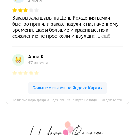
Гелиевые шары фабрика Вдохновения на карте Вологды — Яндекс Карты