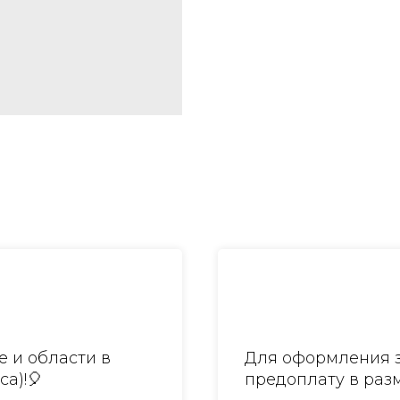
 и области в
Для оформления з
са)!🎈
предоплату в разм