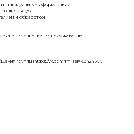
с индивидуальным оформлением
с гелием Агуры
 гелием и обработкой
 можно изменить по Вашему желанию!
щения группы (https://vk.com/im?sel=-53424600)