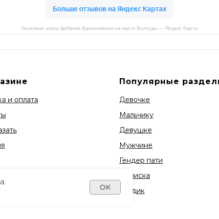
Гелиевые шары фабрика Вдохновения на карте Вологды — Яндекс Карты
газине
Популярные раздел
а и оплата
Девочке
ты
Мальчику
азать
Девушке
ия
Мужчине
Гендер пати
Выписка
а.
OK
1 годик