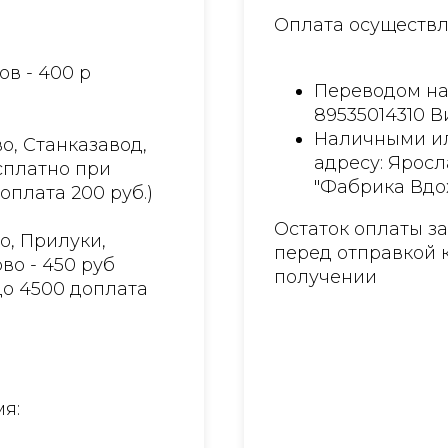
Оплата осуществл
ов - 400 р
Переводом на
89535014310 
Наличными ил
о, Станказавод,
адресу: Яросл
есплатно при
"Фабрика Вдо
доплата 200 руб.)
Остаток оплаты з
о, Прилуки,
перед отправкой 
во - 450 руб
получении
до 4500 доплата
я: