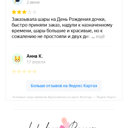
Гелиевые шары фабрика Вдохновения на карте Вологды — Яндекс Карты