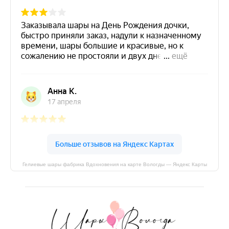
Гелиевые шары фабрика Вдохновения на карте Вологды — Яндекс Карты