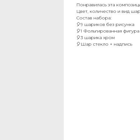
Понравилась эта композици
Цвет, количество и вид ша
Состав набора:
🎈9 шариков без рисунка
🎈1 Фольгированная фигура
🎈3 шарика хром
🎈Шар стекло + надпись