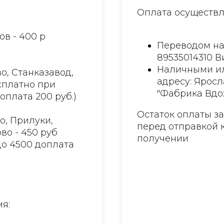
Оплата осуществл
ов - 400 р
Переводом на
89535014310 
Наличными ил
о, Станказавод,
адресу: Яросл
есплатно при
"Фабрика Вдо
доплата 200 руб.)
Остаток оплаты з
о, Прилуки,
перед отправкой 
во - 450 руб
получении
до 4500 доплата
я: