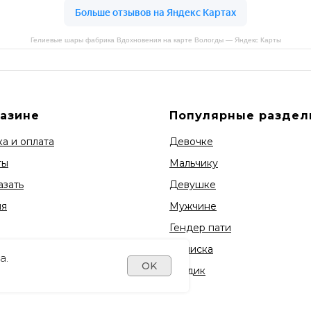
Гелиевые шары фабрика Вдохновения на карте Вологды — Яндекс Карты
газине
Популярные раздел
а и оплата
Девочке
ты
Мальчику
азать
Девушке
ия
Мужчине
Гендер пати
Выписка
а.
OK
1 годик