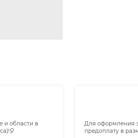
 и области в
Для оформления з
са)!🎈
предоплату в разм