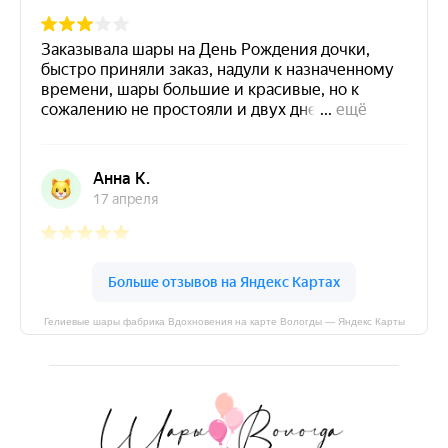
Гелиевые шары фабрика Вдохновения на карте Вологды — Яндекс Карты