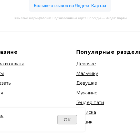
Гелиевые шары фабрика Вдохновения на карте Вологды — Яндекс Карты
газине
Популярные раздел
а и оплата
Девочке
ты
Мальчику
азать
Девушке
ия
Мужчине
Гендер пати
Выписка
а.
OK
1 годик