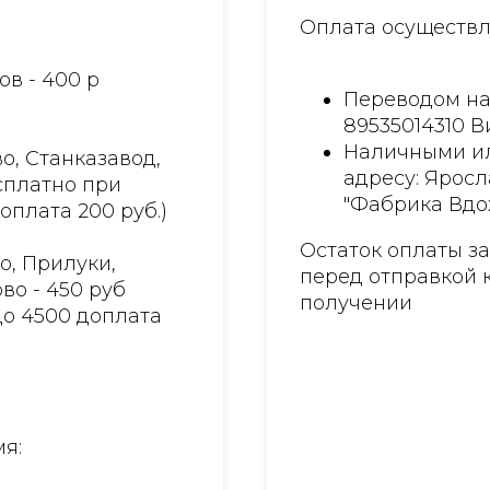
Оплата осуществл
ов - 400 р
Переводом на
89535014310 
Наличными ил
о, Станказавод,
адресу: Яросл
есплатно при
"Фабрика Вдо
доплата 200 руб.)
Остаток оплаты з
о, Прилуки,
перед отправкой 
во - 450 руб
получении
до 4500 доплата
я: