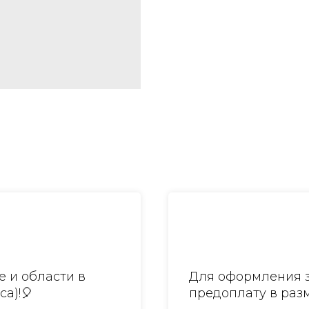
 и области в
Для оформления з
са)!🎈
предоплату в разм