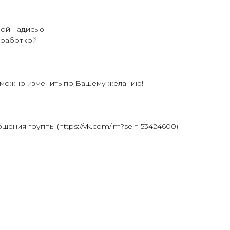
ы
ной надисью
бработкой
 можно изменить по Вашему желанию!
щения группы (https://vk.com/im?sel=-53424600)