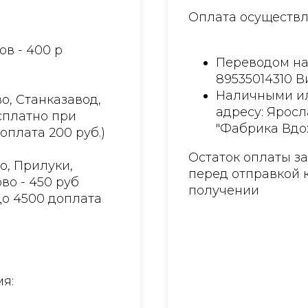
Оплата осуществл
ов - 400 р
Переводом на
89535014310 
Наличными ил
о, Станказавод,
адресу: Яросл
есплатно при
"Фабрика Вдо
доплата 200 руб.)
Остаток оплаты з
о, Прилуки,
перед отправкой 
во - 450 руб
получении
до 4500 доплата
я: