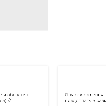
 и области в
Для оформления з
са)!🎈
предоплату в разм