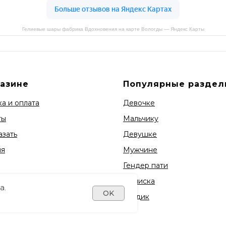
Гелиевые шары фабрика Вдохновения на карте Вологды — Яндекс Карты
газине
Популярные раздел
а и оплата
Девочке
ты
Мальчику
азать
Девушке
ия
Мужчине
Гендер пати
Выписка
а.
OK
1 годик