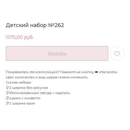
Детский набор №262
1575,00
руб.
Заказать
Понравилась эта композиция? Нажмите на кнопку ➡️ «Написать»
Цвет, количество и вид шаров можно изменить.
Состав набора:
🎈2 шарика без рисунка
🎈Фольгированная звезда + надпись
🎈шарик с конфетти
🎈2 шарика хром