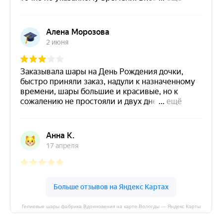
Гелиевые шары фабрика Вдохновения на карте Вологды — Яндекс Карты