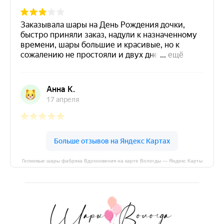
Гелиевые шары фабрика Вдохновения на карте Вологды — Яндекс Карты