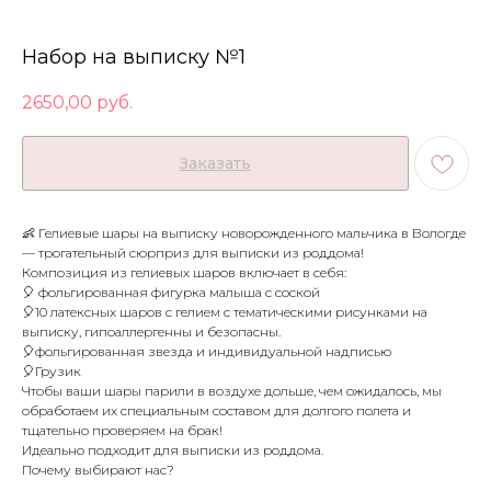
Набор на выписку №1
2650,00
руб.
Заказать
👶 Гелиевые шары на выписку новорожденного мальчика в Вологде
— трогательный сюрприз для выписки из роддома!
Композиция из гелиевых шаров включает в себя:
🎈 фольгированная фигурка малыша с соской
🎈10 латексных шаров с гелием с тематическими рисунками на
выписку, гипоаллергенны и безопасны.
🎈фольгированная звезда и индивидуальной надписью
🎈Грузик
Чтобы ваши шары парили в воздухе дольше, чем ожидалось, мы
обработаем их специальным составом для долгого полета и
тщательно проверяем на брак!
Идеально подходит для выписки из роддома.
Почему выбирают нас?