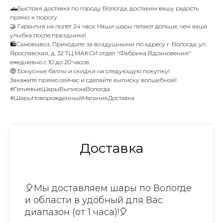
🛻Быстрая доставка по городу Вологда, доставим вашу радость
прямо к порогу.
🤝 Гарантия на полет 24 часа: Наши шары летают дольше, чем ваша
улыбка после праздника!
🛍️Самовывоз: Приходите за воздушными по адресу г. Вологда, ул.
Ярославская, д. 32 ТЦ МАКСИ отдел "Фабрика Вдохновения"
ежедневно с 10 до 20 часов.
🤑 Бонусные баллы и скидки на следующую покупку!
Закажите прямо сейчас и сделайте выписку волшебной!
#ГелиевыеШарыВыпискаВологда
#ШарыНоворожденныйМальчикДоставка
Доставка
🎈Мы доставляем шары по Вологде
и области в удобный для Вас
диапазон (от 1 часа)!🎈